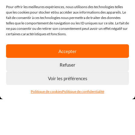
Pour offrir les meilleures expériences, nous utilisons des technologies telles
SALLE D'ÉCOUTE : RÉVÉLATION
que les cookies pour stocker et/ou accéder aux informations des appareils. Le
fait de consentir à ces technologies nous permettra de traiter des données
telles que le comportement de navigation ou les ID uniques sur ce site. Le fait de
SALLE D'ÉCOUTE : ESSENTIEL
ne pas consentir ou de retirer son consentement peut avoir un effet négatif sur
certaines caractéristiques et fonctions.
SALLE D'ÉCOUTE : PASSION
Accepter
SALLE D'ÉCOUTE : EXCELLENCE
Refuser
Voir les préférences
SALLE D'ÉCOUTE : RÊVE
Politique de cookies
Politique de confidentialité
SALLE D'ÉCOUTE : COFFRE AUX TRÉSORS
ARTISTE À LA UNE