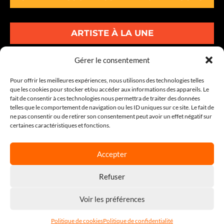
ARTISTE À LA UNE
ALBUMS À LA UNE
Gérer le consentement
Pour offrir les meilleures expériences, nous utilisons des technologies telles
INFOS À LA UNE
que les cookies pour stocker et/ou accéder aux informations des appareils. Le
fait de consentir à ces technologies nous permettra de traiter des données
telles que le comportement de navigation ou les ID uniques sur ce site. Le fait de
30-34 Av. Graham Bell Lot A1
ne pas consentir ou de retirer son consentement peut avoir un effet négatif sur
certaines caractéristiques et fonctions.
77600 BUSSY-SAINT-GEORGES
Tel : 01 86 64 04 00
Accepter
Refuser
© 2026 - Tous droits réservés |
AUDIOEMOTION
|
Politique de
confidentialité
|
Mentions légales
|
Politiques des cookies
|
Voir les préférences
Contactez-nous
|
Réalisation 7 SECONDES
Politique de cookies
Politique de confidentialité