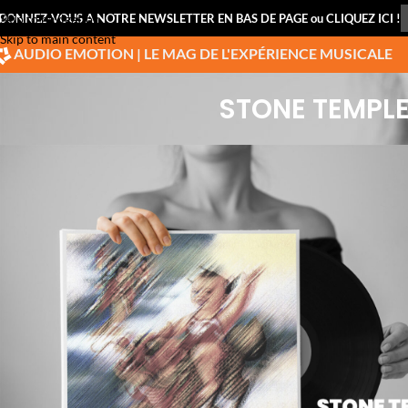
BONNEZ-VOUS A NOTRE NEWSLETTER EN BAS DE PAGE ou CLIQUEZ ICI !
Skip to navigation
Skip to main content
AUDIO EMOTION | LE MAG DE L'EXPÉRIENCE MUSICALE
STONE TEMPLE 