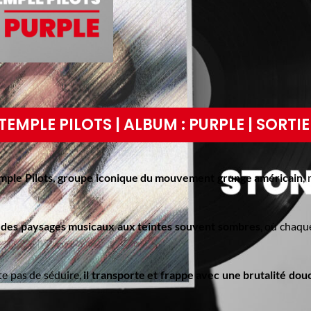
TEMPLE PILOTS | ALBUM : PURPLE | SORTIE 
mple Pilots, groupe iconique du mouvement grunge américain
,
s des paysages musicaux aux teintes souvent sombres
, où chaq
te pas de séduire,
il transporte et frappe avec une brutalité dou