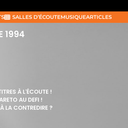
TS
SALLES D’ÉCOUTE
MUSIQUE
ARTICLES
E 1994
TITRES À L'ÉCOUTE !
PARETO AU DEFI !
 À LA CONTREDIRE ?