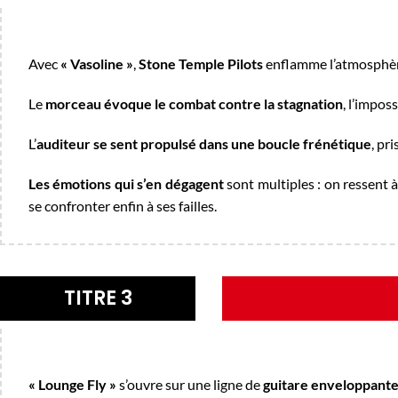
Avec
« Vasoline »
,
Stone Temple Pilots
enflamme l’atmosphèr
Le
morceau évoque le combat contre la stagnation
, l’impos
L’
auditeur se sent propulsé dans une boucle frénétique
, pr
Les émotions qui s’en dégagent
sont multiples : on ressent à 
se confronter enfin à ses failles.
TITRE 3
« Lounge Fly »
s’ouvre sur une ligne de
guitare enveloppant