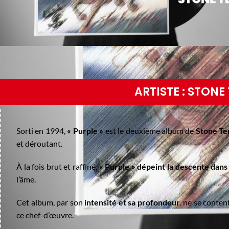
ARTISTE : STONE 
Sorti en 1994,
« Purple »
est le deuxième album de
Stone Te
et déroutant.
À la fois brut et raffiné,
« Purple » dépeint la descente dan
l’âme.
Cet album, par son
intensité et sa profondeur
, ne se conten
ce chef-d’œuvre.