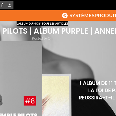
SYSTÈMES
PRODUI
L'ALBUM DU MOIS
,
TOUS LES ARTICLES
PILOTS | ALBUM PURPLE | ANNE
Posted by
On
1 ALBUM DE 11 
LA LOI DE 
RÉUSSIRA-T-IL