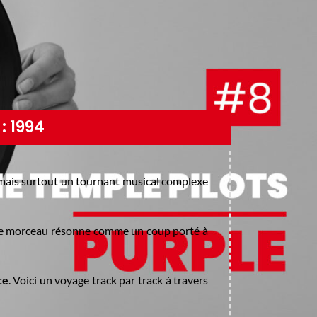
: 1994
 mais surtout un tournant musical complexe
ue morceau résonne comme un coup porté à
ce
. Voici un voyage track par track à travers