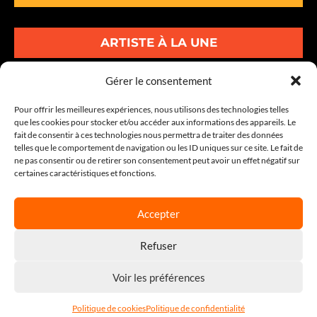
ARTISTE À LA UNE
ALBUMS À LA UNE
Gérer le consentement
Pour offrir les meilleures expériences, nous utilisons des technologies telles
INFOS À LA UNE
que les cookies pour stocker et/ou accéder aux informations des appareils. Le
fait de consentir à ces technologies nous permettra de traiter des données
telles que le comportement de navigation ou les ID uniques sur ce site. Le fait de
30-34 Av. Graham Bell Lot A1
ne pas consentir ou de retirer son consentement peut avoir un effet négatif sur
certaines caractéristiques et fonctions.
77600 BUSSY-SAINT-GEORGES
Tel : 01 86 64 04 00
Accepter
Refuser
© 2026 - Tous droits réservés |
AUDIOEMOTION
|
Politique de
confidentialité
|
Mentions légales
|
Politiques des cookies
|
Voir les préférences
Contactez-nous
|
Réalisation 7 SECONDES
Politique de cookies
Politique de confidentialité