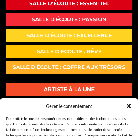
SALLE D'ÉCOUTE : ESSENTIEL
SALLE D'ÉCOUTE : PASSION
SALLE D'ÉCOUTE : EXCELLENCE
SALLE D'ÉCOUTE : RÊVE
SALLE D'ÉCOUTE : COFFRE AUX TRÉSORS
ARTISTE À LA UNE
ALBUMS À LA UNE
Gérer le consentement
Pour offrir les meilleures expériences, nous utilisons des technologies telles
INFOS À LA UNE
que les cookies pour stocker et/ou accéder aux informations des appareils. Le
fait de consentir à ces technologies nous permettra de traiter des données
telles que le comportement de navigation ou les ID uniques sur ce site. Le fait de