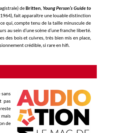
agistrale) de
Britten
,
Young Person’s Guide to
(1964), fait apparaître une louable distinction
l, ce qui, compte tenu de la taille minuscule de
jours au sein d’une scène d’une franche liberté.
s des bois et cuivres, très bien mis en place,
nnement crédible, si rare en hifi.
 sans
t pas
 reste
t mais
son de