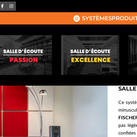
SYSTÈMES
PRODUI
SALLE
Ce systè
minusc
FISCHE
pas légè
confiée