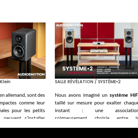
SALLE RÉVÉLATION / SYSTÈME•2
Klein
Nous avons imaginé un
système HiF
» en allemand, sont des
taillé sur mesure pour exalter chaqu
ompactes comme leur
instant : une associatio
éales pour les petits
soigneusement choisie entre l
 peuvent s’installer
AUDIOBYTE SuperHUB
, le
SOLE
ur pied qu’encastrées
CV20N
, les enceintes
SOLEN HELios
e
 Néanmoins, ne vous