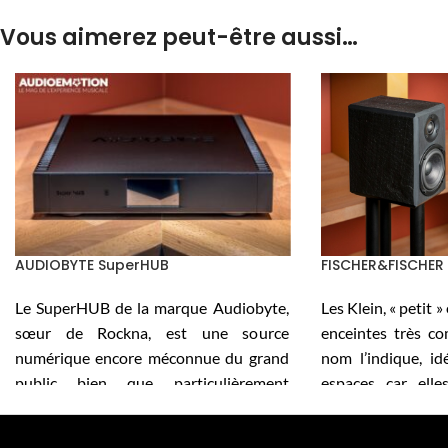
Vous aimerez peut-être aussi…
AUDIOBYTE SuperHUB
FISCHER&FISCHER 
Le SuperHUB de la marque Audiobyte,
Les Klein, « petit 
sœur de Rockna, est une source
enceintes très c
numérique encore méconnue du grand
nom l’indique, id
public bien que particulièrement
espaces car elles
performante, qui contrairement aux
aussi bien sur le
apparences, n’a rien de classique. En
dans un meuble.