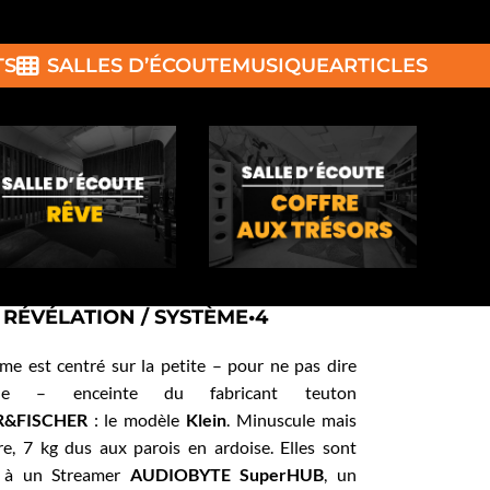
TS
SALLES D’ÉCOUTE
MUSIQUE
ARTICLES
 RÉVÉLATION / SYSTÈME•4
me est centré sur la petite – pour ne pas dire
ule – enceinte du fabricant teuton
R&FISCHER
: le modèle
Klein
. Minuscule mais
re, 7 kg dus aux parois en ardoise. Elles sont
s à un Streamer
AUDIOBYTE SuperHUB
, un