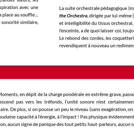
spiration avec une
La suite orchestrale pédagogique (m
a place au souffle…
the Orchestra
, dirigée par lui-même 
sonorité similaire,
et intelligibilité du tissus orchestra
l’enceinte, a de quoi laisser coi, tou
Le rebond des cordes, les coquetterie
revendiquent à nouveau un redimensio
ments, en dépit de la charge pondérale en extrême grave, passe
escend pas vers les tréfonds, l’unité sonore n’est certainemen
ire. De plus, si on pousse un peu le niveau (sans exagération, on
soudaine capacité à l’énergie, à l’impact ! Pas physique évidemmen
tion, aucun signe de panique des tout petits haut-parleurs, aucun 