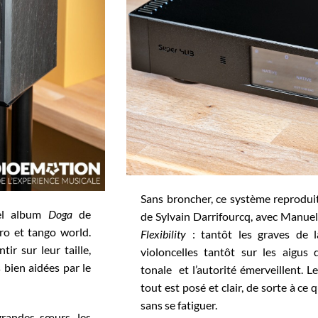
Sans broncher, ce système reprodui
vel album
Doga
de
de Sylvain Darrifourcq, avec Manuel
ro et tango world.
Flexibility
: tantôt les graves de l
ir sur leur taille,
violoncelles tantôt sur les aigus 
bien aidées par le
tonale et l’autorité émerveillent. L
tout est posé et clair, de sorte à c
sans se fatiguer.
grandes sœurs, les