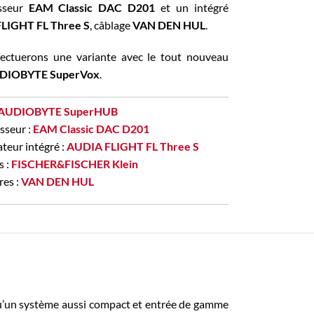
isseur
EAM Classic DAC D201
et un intégré
LIGHT FL Three S
, câblage
VAN DEN HUL
.
ectuerons une variante avec le tout nouveau
DIOBYTE SuperVox
.
AUDIOBYTE SuperHUB
sseur :
EAM Classic DAC D201
teur intégré :
AUDIA FLIGHT FL Three S
s :
FISCHER&FISCHER Klein
res :
VAN DEN HUL
qu’un système aussi compact et entrée de gamme