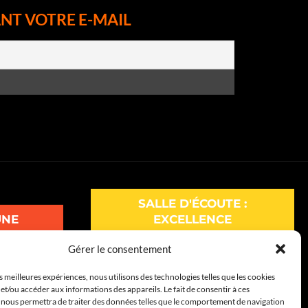
NT VOTRE E-MAIL
SALLE D'ÉCOUTE :
UNE
EXCELLENCE
Gérer le consentement
UNE
SALLE D'ÉCOUTE : RÊVE
es meilleures expériences, nous utilisons des technologies telles que les cookies
et/ou accéder aux informations des appareils. Le fait de consentir à ces
 nous permettra de traiter des données telles que le comportement de navigation
NE
SALLE D'ÉCOUTE : COFFRE