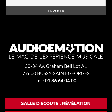
fonction ne se limite pas à en
faire un bel objet que l’on sera
fier d’exhiber, mais aussi de
dissiper toutes formes de
En vous inscrivant à la newsletter, vous acceptez la
politique de
vibrations ou interférences
confidentialité
nocives aux nuances
mélodiques expressives.
30-34 Av. Graham Bell Lot A1
77600 BUSSY-SAINT-GEORGES
Tel : 01 86 64 04 00
SALLE D'ÉCOUTE : RÉVÉLATION