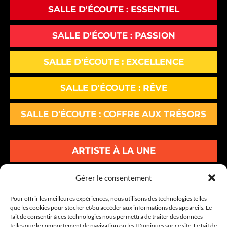
SALLE D'ÉCOUTE : ESSENTIEL
SALLE D'ÉCOUTE : PASSION
SALLE D'ÉCOUTE : EXCELLENCE
SALLE D'ÉCOUTE : RÊVE
SALLE D'ÉCOUTE : COFFRE AUX TRÉSORS
ARTISTE À LA UNE
ALBUMS À LA UNE
Gérer le consentement
Pour offrir les meilleures expériences, nous utilisons des technologies telles
INFOS À LA UNE
que les cookies pour stocker et/ou accéder aux informations des appareils. Le
fait de consentir à ces technologies nous permettra de traiter des données
telles que le comportement de navigation ou les ID uniques sur ce site. Le fait de