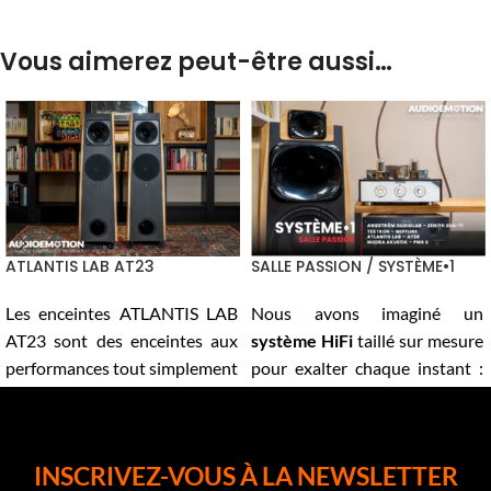
Vous aimerez peut-être aussi…
ATLANTIS LAB AT23
SALLE PASSION / SYSTÈME•1
Les enceintes ATLANTIS LAB
Nous avons imaginé un
AT23 sont des enceintes aux
système HiFi
taillé sur mesure
performances tout simplement
pour exalter chaque instant :
remarquables. Elles affichent
une association
un rendement exceptionnel de
soigneusement choisie entre le
97 dB, ce qui leur permet de
Tektron Neptune
, les
Atlantis
INSCRIVEZ-VOUS À LA NEWSLETTER
fonctionner avec
Lab AT38
, les
accessoires