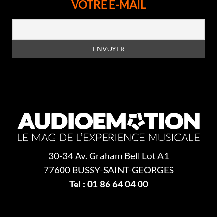
VOTRE E-MAIL
sonore et tombée en
désuétude (sauf dans le monde
pro), du fait de son coût,
parfois son encombrement et
la difficulté de mise au point et
fabrication.
En vous inscrivant à la newsletter, vous acceptez la
politique de
confidentialité
30-34 Av. Graham Bell Lot A1
77600 BUSSY-SAINT-GEORGES
Tel : 01 86 64 04 00