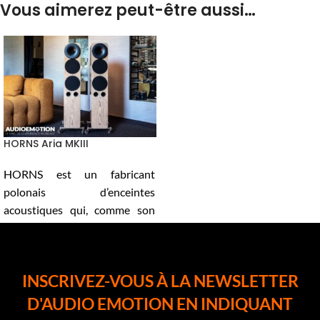
Vous aimerez peut-être aussi…
HORNS Aria MKIII
HORNS est un fabricant
polonais d’enceintes
acoustiques qui, comme son
nom l’indique, a orienté son
travail vers des enceintes dites
« à pavillon ».
INSCRIVEZ-VOUS À LA NEWSLETTER
Une technique qui remonte
D'AUDIO EMOTION EN INDIQUANT
aux origines de la reproduction