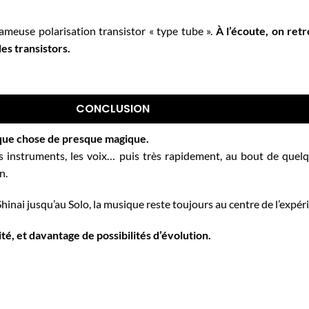
meuse polarisation transistor « type tube ».
À l’écoute, on retr
des transistors.
CONCLUSION
lque chose de presque magique.
 instruments, les voix… puis très rapidement, au bout de quelq
n.
Shinai
jusqu’au Solo, la musique reste toujours au centre de l’expér
ité,
et davantage de possibilités d’évolution.