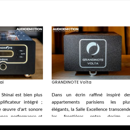
ai
GRANDINOTE Volta
hinai est bien plus
Dans un écrin raffiné inspiré de
lificateur intégré ;
appartements parisiens les plu
le œuvre d'art sonore
élégants, la Salle Excellence transcend
ance, performance et
les frontières entre design e
performance. Elle respire une éléganc