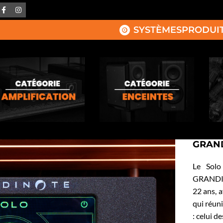
SYSTÈMES
PRODUI
GRAND
Le Solo
GRANDINO
22 ans, a
qui réun
: celui d