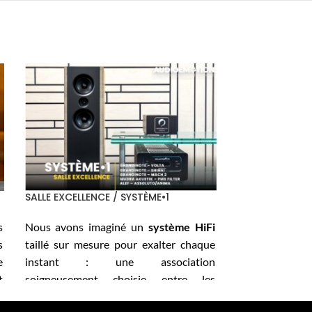
SALLE EXCELLENCE / SYSTÈME•1
s
Nous avons imaginé un
système HiFi
s
taillé sur mesure pour exalter chaque
e
instant : une association
t
soigneusement choisie entre les
e
GRANDINOTE Volta, Shinai, Mach 2
et