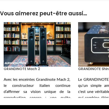
Vous aimerez peut-être aussi…
GRANDINOTE Mach 2
GRANDINOTE Shin
Avec les enceintes Grandinote Mach 2,
Le GRANDINOTE S
le constructeur italien continue
qu'un simple amp
d’affirmer sa vision unique de la
c'est une véritab
reproduction sonore : une quête
qui combine élég
d’émotion pure sans compromis
innovation.