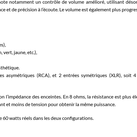
 note notamment
un contrôle de volume amélioré, utilisant déso
e et de précision à l’écoute.
Le volume est également plus progress
s),
 vert, jaune, etc.),
sthétique.
ées asymétriques (RCA), et
2 entrées symétriques (XLR),
soit 4
lon l’impédance des enceintes.
En 8 ohms, la résistance est plus é
ant et moins de tension pour obtenir la même puissance.
re 60 watts réels dans les deux configurations.