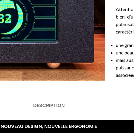
Attention
bien d’u
polarisa
caractér
une grand
une beau
mais auss
puissance
associées
DESCRIPTION
NOUVEAU DESIGN, NOUVELLE ERGONOMIE