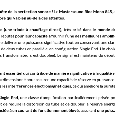
uête de la perfection sonore !
Le
Mastersound Bloc Mono 845
,
re qui va bien au-delà des attentes
.
e (une triode à chauffage direct), très prisé dans le monde 
t réputés pour leur
capacité à fournir l’une des meilleures amplif
 délivrer une puissance significative tout en conservant une clar
 de deux tubes en parallèle, en configuration Single End. Un choix 
s transformateurs est doublée). Le signal est maintenu du début à
 essentiel qui contribue de manière significative à la qualité s
 surdimensionné pour assurer une capacité de réserve en puissance
ire les interférences électromagnétiques
, ce qui améliore la puret
Single End
, une classe d’amplification particulièrement prisée p
t de réduire la distorsion du tube et de doubler la réserve énerg
ociée à un courant de fonctionnement élevé, assurant une puiss