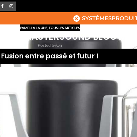
SYSTÈMES
PRODUI
L'AMPLI À LA UNE
,
TOUS LES ARTICLES
SANCE MASTERSOUND BLOC MO
Posted by
On
Fusion entre passé et futur !