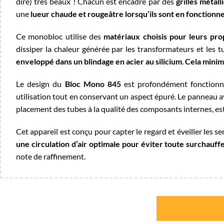
dire) très beaux ! Chacun est encadré par des
grilles métal
une
lueur chaude et rougeâtre lorsqu’ils sont en fonction
Ce monobloc utilise des
matériaux choisis pour leurs pro
dissiper la chaleur générée par les transformateurs et les t
enveloppé dans un blindage en acier au silicium
.
Cela minim
Le design du
Bloc Mono 845
est profondément fonctionn
utilisation tout en conservant un aspect épuré. Le panneau av
placement des tubes à la qualité des composants internes, es
Cet appareil est conçu pour capter le regard et éveiller les se
une circulation d’air optimale pour éviter toute surchauff
note de raffinement.