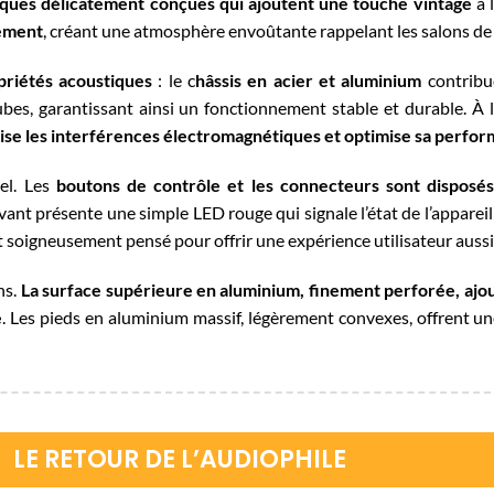
liques délicatement conçues qui ajoutent une touche vintage
à 
nement
, créant une atmosphère envoûtante rappelant les salons d
priétés acoustiques
: le c
hâssis en acier et aluminium
contribue
ubes, garantissant ainsi un fonctionnement stable et durable. À l’
ise les interférences électromagnétiques et optimise sa perfo
el. Les
boutons de contrôle et les connecteurs sont dispos
ant présente une simple LED rouge qui signale l’état de l’appareil
t soigneusement pensé pour offrir une expérience utilisateur aussi
ns.
La surface supérieure en aluminium, finement perforée, ajou
e
. Les pieds en aluminium massif, légèrement convexes, offrent un
LE RETOUR DE L’AUDIOPHILE