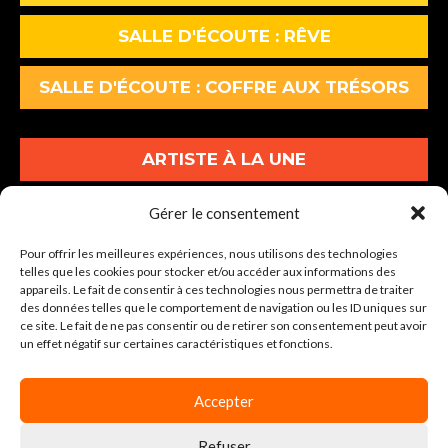
SALLE D'ÉCOUTE : RÊVE
SALLE D'ÉCOUTE : COFFRE AUX TRÉSORS
ARTISTE À LA UNE
ALBUMS À LA UNE
Gérer le consentement
Pour offrir les meilleures expériences, nous utilisons des technologies
INFOS À LA UNE
telles que les cookies pour stocker et/ou accéder aux informations des
appareils. Le fait de consentir à ces technologies nous permettra de traiter
des données telles que le comportement de navigation ou les ID uniques sur
30-34 Av. Graham Bell Lot A1
ce site. Le fait de ne pas consentir ou de retirer son consentement peut avoir
un effet négatif sur certaines caractéristiques et fonctions.
77600 BUSSY-SAINT-GEORGES
Tel : 01 86 64 04 00
Accepter
Refuser