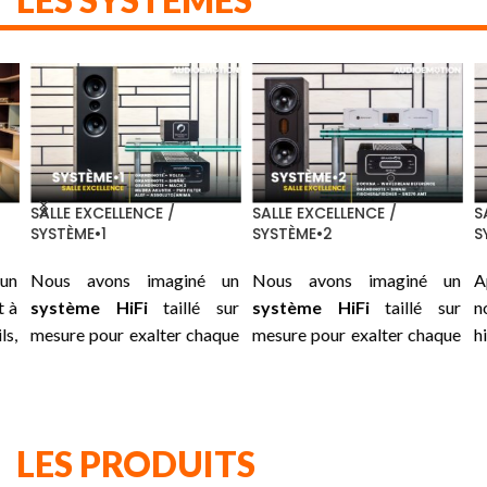
SALLE EXCELLENCE /
SALLE EXCELLENCE /
SA
SYSTÈME•1
SYSTÈME•2
S
un
Nous avons imaginé un
Nous avons imaginé un
A
 à
système HiFi
taillé sur
système HiFi
taillé sur
n
ls,
mesure pour exalter chaque
mesure pour exalter chaque
h
le
instant : une association
instant : une association
i
 :
soigneusement choisie
soigneusement choisie
ni
us
entre les
GRANDINOTE
entre les
ROCKNA
su
es
Volta, Shinai, Mach 2
et les
Wavedream Reference,
su
LES PRODUITS
es
traitements secteurs de
GRANDINOTE
Shinai
et les
pr