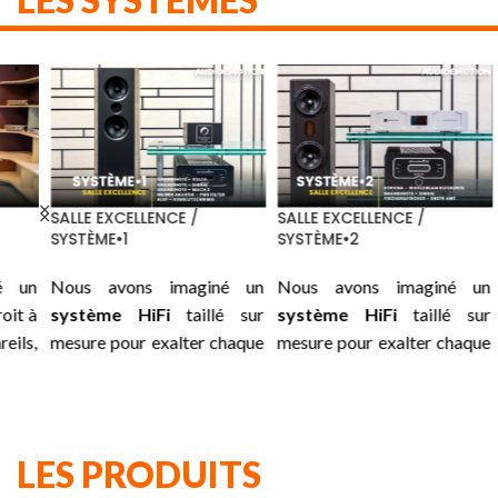
SALLE EXCELLENCE /
SALLE EXCELLENCE /
SA
SYSTÈME•1
SYSTÈME•2
S
un
Nous avons imaginé un
Nous avons imaginé un
A
 à
système HiFi
taillé sur
système HiFi
taillé sur
n
ls,
mesure pour exalter chaque
mesure pour exalter chaque
h
le
instant : une association
instant : une association
i
 :
soigneusement choisie
soigneusement choisie
ni
us
entre les
GRANDINOTE
entre les
ROCKNA
su
es
Volta, Shinai, Mach 2
et les
Wavedream Reference,
su
LES PRODUITS
es
traitements secteurs de
GRANDINOTE
Shinai
et les
pr