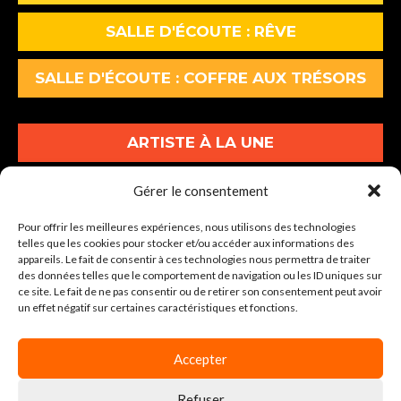
SALLE D'ÉCOUTE : RÊVE
SALLE D'ÉCOUTE : COFFRE AUX TRÉSORS
ARTISTE À LA UNE
ALBUMS À LA UNE
Gérer le consentement
Pour offrir les meilleures expériences, nous utilisons des technologies
INFOS À LA UNE
telles que les cookies pour stocker et/ou accéder aux informations des
appareils. Le fait de consentir à ces technologies nous permettra de traiter
des données telles que le comportement de navigation ou les ID uniques sur
30-34 Av. Graham Bell Lot A1
ce site. Le fait de ne pas consentir ou de retirer son consentement peut avoir
un effet négatif sur certaines caractéristiques et fonctions.
77600 BUSSY-SAINT-GEORGES
Tel : 01 86 64 04 00
Accepter
Refuser