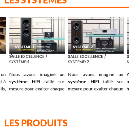
SALLE EXCELLENCE /
SALLE EXCELLENCE /
SA
SYSTÈME•1
SYSTÈME•2
S
un
Nous avons imaginé un
Nous avons imaginé un
A
 à
système HiFi
taillé sur
système HiFi
taillé sur
n
ls,
mesure pour exalter chaque
mesure pour exalter chaque
h
le
instant : une association
instant : une association
i
 :
soigneusement choisie
soigneusement choisie
ni
us
entre les
GRANDINOTE
entre les
ROCKNA
su
es
Volta, Shinai, Mach 2
et les
Wavedream Reference,
su
LES PRODUITS
es
traitements secteurs de
GRANDINOTE
Shinai
et les
pr