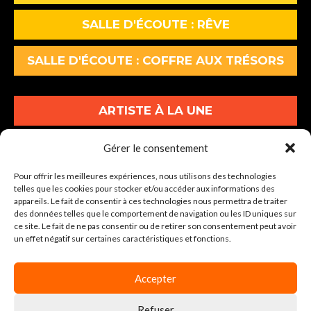
SALLE D'ÉCOUTE : RÊVE
SALLE D'ÉCOUTE : COFFRE AUX TRÉSORS
ARTISTE À LA UNE
ALBUMS À LA UNE
Gérer le consentement
Pour offrir les meilleures expériences, nous utilisons des technologies
INFOS À LA UNE
telles que les cookies pour stocker et/ou accéder aux informations des
appareils. Le fait de consentir à ces technologies nous permettra de traiter
des données telles que le comportement de navigation ou les ID uniques sur
30-34 Av. Graham Bell Lot A1
ce site. Le fait de ne pas consentir ou de retirer son consentement peut avoir
un effet négatif sur certaines caractéristiques et fonctions.
77600 BUSSY-SAINT-GEORGES
Tel : 01 86 64 04 00
Accepter
Refuser