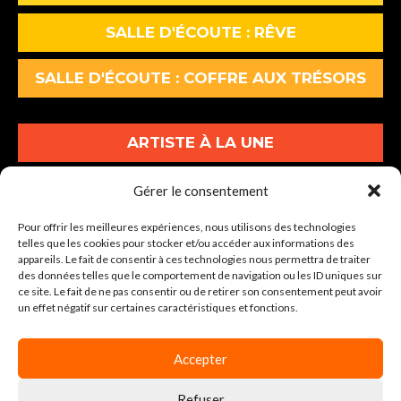
SALLE D'ÉCOUTE : RÊVE
SALLE D'ÉCOUTE : COFFRE AUX TRÉSORS
ARTISTE À LA UNE
ALBUMS À LA UNE
Gérer le consentement
Pour offrir les meilleures expériences, nous utilisons des technologies
INFOS À LA UNE
telles que les cookies pour stocker et/ou accéder aux informations des
appareils. Le fait de consentir à ces technologies nous permettra de traiter
des données telles que le comportement de navigation ou les ID uniques sur
30-34 Av. Graham Bell Lot A1
ce site. Le fait de ne pas consentir ou de retirer son consentement peut avoir
un effet négatif sur certaines caractéristiques et fonctions.
77600 BUSSY-SAINT-GEORGES
Tel : 01 86 64 04 00
Accepter
Refuser