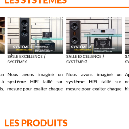
SALLE EXCELLENCE /
SALLE EXCELLENCE /
SA
SYSTÈME•1
SYSTÈME•2
S
un
Nous avons imaginé un
Nous avons imaginé un
A
 à
système HiFi
taillé sur
système HiFi
taillé sur
n
ls,
mesure pour exalter chaque
mesure pour exalter chaque
h
le
instant : une association
instant : une association
i
 :
soigneusement choisie
soigneusement choisie
ni
us
entre les
GRANDINOTE
entre les
ROCKNA
su
es
Volta, Shinai, Mach 2
et les
Wavedream Reference,
su
LES PRODUITS
es
traitements secteurs de
GRANDINOTE
Shinai
et les
pr