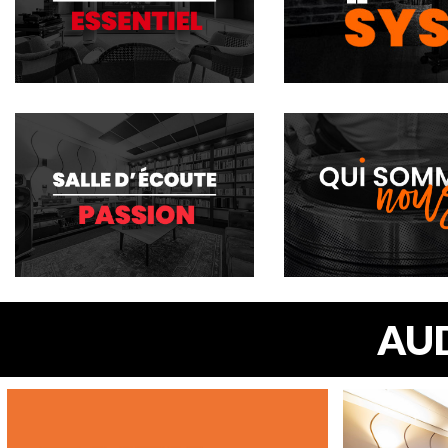
PLONGEZ AU CŒUR 
LA SECTION IMME
SYSTÈME D’ÉCOUT
AUD