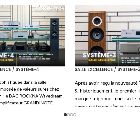
/ SYSTÈME•3
SALLE PASSION / SYSTÈME•6
imaginé un
système HiFi
taillé
Voici une autre écoute auto
pour exalter chaque instant :
intégré
TEKTRON
de la série
ation soigneusement choisie
TK Two KT170-PSE
qui, co
TAD ME1TX, le ROCKNA
l’indique, utilise le tube Tu
 Signature et Wavedream
dont la disposition est de deux
 FLIGHT Strumento nº1 Evo
sur chaque canal pour un
FLIGHT Strumento nº4
et les
disponible de 45 W en pure 
s secteurs de
MUDRA
et les
beau bébé de 35 kg. La source