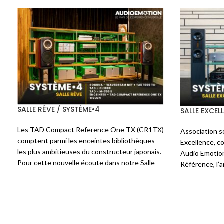
SALLE RÉVÉLATION / SYSTÈME•4
SALLE RÊVE 
r
Ce système est centré sur la petite - pour
Nous avons 
u
ne pas dire minuscule - enceinte du
sur mesure 
e
fabricant teuton
FISCHER&FISCHER
: le
une associ
7
modèle
Klein
. Minuscule mais pas légère, 7
entre les
t
kg dus aux parois en ardoise. Elles sont
WaveDream
r
confiées à un Streamer
AUDIOBYTE
Net, AUDIA
E
SuperHUB
, un convertisseur
EAM Classic
et AUDIA 
T
DAC D201
et un intégré
AUDIA FLIGHT
traitement