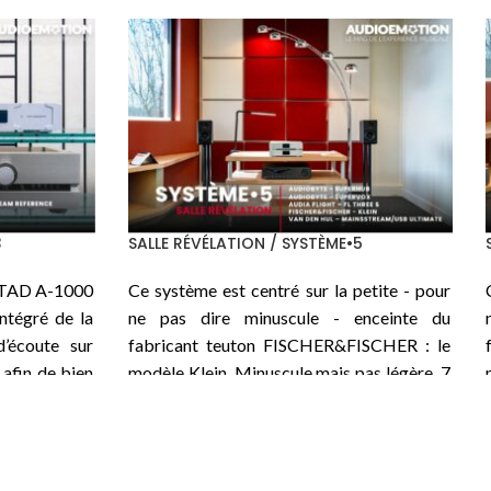
SALLE PASSION / SYSTÈME•5
ur du nouvel
Ci-dessous le premier des 3 systèmes
 Héritage, le
structurés autour d’un nouvel intégré
mme son nom
TEKTRON
de la série
Heritage
, le
TK
ngsol KT170,
Two KT170-PSE
qui, comme son nom
 en parallèle
l’indique, utilise la pentode moderne
e puissance
Tungsol KT170
, 2 en parallèle sur chaque
classe A, un
canal pour une puissance disponible de 45
 est confiée
W en classe A, un beau bébé de 35 kg. La