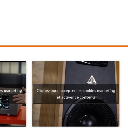
que se cache
: celle des platines qui cherchent avant tout
, capable de
à transmettre l'émotion de la musique tout
onnante, une
en étant belle et techniquement innovante.
réalisme qui
Modèle entrée de gamme ORIGIN LIVE,
onnels.
l'Aurora reprend pourtant de nombreuses
LANTIS LAB,
solutions techniques développées sur les
nu pour ses
modèles beaucoup plus ambitieux de la
, l'AT21 Pro
marque britannique. Son objectif est
 recherchent
simple : offrir une véritable expérience
mbres et la
audiophile sans compromis sur les
fondamentaux mécaniques qui font la
es marketing
Cliquez pour accepter les cookies marketing
qualité d'une platine vinyle.
u
et activer ce contenu
Sous son apparente simplicité se cache un
travail extrêmement poussé sur la gestion
des vibrations, la stabilité de rotation et
l'équilibre mécanique. Autant d'éléments
qui expliquent pourquoi cette platine est