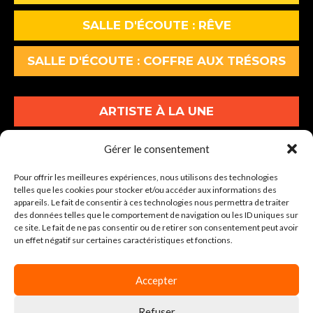
SALLE D'ÉCOUTE : RÊVE
SALLE D'ÉCOUTE : COFFRE AUX TRÉSORS
ARTISTE À LA UNE
ALBUMS À LA UNE
Gérer le consentement
Pour offrir les meilleures expériences, nous utilisons des technologies
INFOS À LA UNE
telles que les cookies pour stocker et/ou accéder aux informations des
appareils. Le fait de consentir à ces technologies nous permettra de traiter
des données telles que le comportement de navigation ou les ID uniques sur
30-34 Av. Graham Bell Lot A1
ce site. Le fait de ne pas consentir ou de retirer son consentement peut avoir
un effet négatif sur certaines caractéristiques et fonctions.
77600 BUSSY-SAINT-GEORGES
Tel : 01 86 64 04 00
Accepter
Refuser