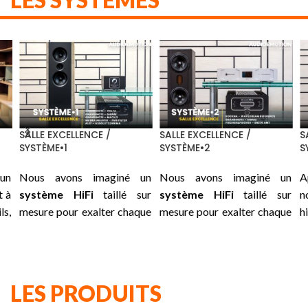
SALLE EXCELLENCE /
SALLE EXCELLENCE /
SA
SYSTÈME•1
SYSTÈME•2
S
un
Nous avons imaginé un
Nous avons imaginé un
A
 à
système HiFi
taillé sur
système HiFi
taillé sur
n
ls,
mesure pour exalter chaque
mesure pour exalter chaque
h
le
instant : une association
instant : une association
i
 :
soigneusement choisie
soigneusement choisie
ni
us
entre les
GRANDINOTE
entre les
ROCKNA
su
es
Volta, Shinai, Mach 2
et les
Wavedream Reference,
su
LES PRODUITS
es
traitements secteurs de
GRANDINOTE
Shinai
et les
pr