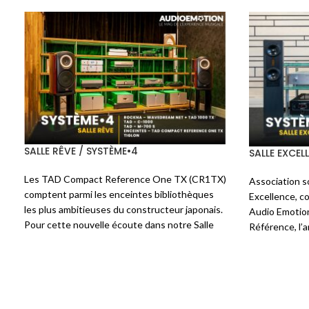
SALLE RÉVÉLATION / SYSTÈME•4
SALLE RÊVE 
r
Ce système est centré sur la petite - pour
Nous avons 
u
ne pas dire minuscule - enceinte du
sur mesure 
e
fabricant teuton
FISCHER&FISCHER
: le
une associ
7
modèle
Klein
. Minuscule mais pas légère, 7
entre les
t
kg dus aux parois en ardoise. Elles sont
WaveDream
r
confiées à un Streamer
AUDIOBYTE
Net, AUDIA
E
SuperHUB
, un convertisseur
EAM Classic
et AUDIA 
T
DAC D201
et un intégré
AUDIA FLIGHT
traitement