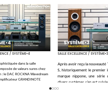
/ SYSTÈME•3
SALLE PASSION / SYSTÈME•6
imaginé un
système HiFi
taillé
Voici une autre écoute auto
pour exalter chaque instant :
intégré
TEKTRON
de la série
ation soigneusement choisie
TK Two KT170-PSE
qui, co
TAD ME1TX, le ROCKNA
l’indique, utilise le tube Tu
 Signature et Wavedream
dont la disposition est de deux
 FLIGHT Strumento nº1 Evo
sur chaque canal pour un
FLIGHT Strumento nº4
et les
disponible de 45 W en pure 
s secteurs de
MUDRA
et les
beau bébé de 35 kg. La source