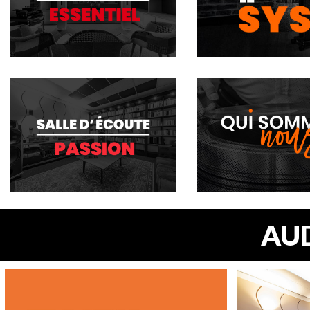
PLONGEZ AU CŒUR 
LA SECTION IMME
SYSTÈME D’ÉCOUT
AUD