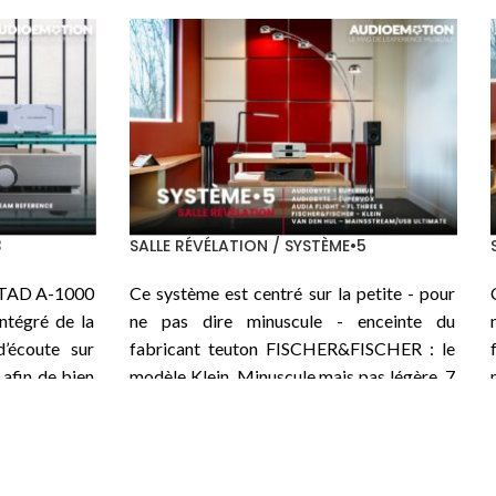
SALLE PASSION / SYSTÈME•5
ur du nouvel
Ci-dessous le premier des 3 systèmes
 Héritage, le
structurés autour d’un nouvel intégré
mme son nom
TEKTRON
de la série
Heritage
, le
TK
ngsol KT170,
Two KT170-PSE
qui, comme son nom
 en parallèle
l’indique, utilise la pentode moderne
e puissance
Tungsol KT170
, 2 en parallèle sur chaque
classe A, un
canal pour une puissance disponible de 45
 est confiée
W en classe A, un beau bébé de 35 kg. La