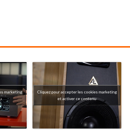
que se cache
: celle des platines qui cherchent avant tout
, capable de
à transmettre l'émotion de la musique tout
onnante, une
en étant belle et techniquement innovante.
réalisme qui
Modèle entrée de gamme ORIGIN LIVE,
onnels.
l'Aurora reprend pourtant de nombreuses
LANTIS LAB,
solutions techniques développées sur les
nu pour ses
modèles beaucoup plus ambitieux de la
, l'AT21 Pro
marque britannique. Son objectif est
 recherchent
simple : offrir une véritable expérience
mbres et la
audiophile sans compromis sur les
fondamentaux mécaniques qui font la
es marketing
Cliquez pour accepter les cookies marketing
qualité d'une platine vinyle.
u
et activer ce contenu
Sous son apparente simplicité se cache un
travail extrêmement poussé sur la gestion
des vibrations, la stabilité de rotation et
l'équilibre mécanique. Autant d'éléments
qui expliquent pourquoi cette platine est