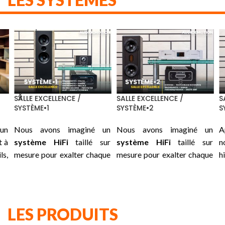
SALLE EXCELLENCE /
SALLE EXCELLENCE /
SA
SYSTÈME•1
SYSTÈME•2
S
un
Nous avons imaginé un
Nous avons imaginé un
A
 à
système HiFi
taillé sur
système HiFi
taillé sur
n
ls,
mesure pour exalter chaque
mesure pour exalter chaque
h
le
instant : une association
instant : une association
i
 :
soigneusement choisie
soigneusement choisie
ni
us
entre les
GRANDINOTE
entre les
ROCKNA
su
es
Volta, Shinai, Mach 2
et les
Wavedream Reference,
su
LES PRODUITS
es
traitements secteurs de
GRANDINOTE
Shinai
et les
pr