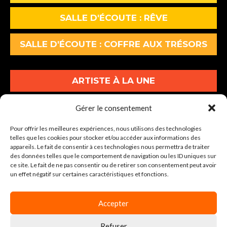
SALLE D'ÉCOUTE : RÊVE
SALLE D'ÉCOUTE : COFFRE AUX TRÉSORS
ARTISTE À LA UNE
ALBUMS À LA UNE
Gérer le consentement
Pour offrir les meilleures expériences, nous utilisons des technologies
INFOS À LA UNE
telles que les cookies pour stocker et/ou accéder aux informations des
appareils. Le fait de consentir à ces technologies nous permettra de traiter
des données telles que le comportement de navigation ou les ID uniques sur
30-34 Av. Graham Bell Lot A1
ce site. Le fait de ne pas consentir ou de retirer son consentement peut avoir
un effet négatif sur certaines caractéristiques et fonctions.
77600 BUSSY-SAINT-GEORGES
Tel : 01 86 64 04 00
Accepter
Refuser