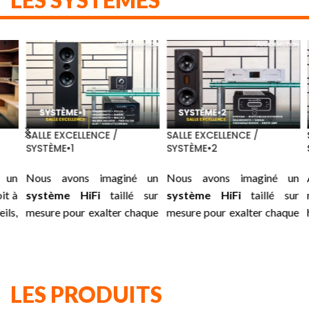
SALLE EXCELLENCE /
SALLE EXCELLENCE /
SA
SYSTÈME•1
SYSTÈME•2
S
un
Nous avons imaginé un
Nous avons imaginé un
A
 à
système HiFi
taillé sur
système HiFi
taillé sur
n
ls,
mesure pour exalter chaque
mesure pour exalter chaque
h
le
instant : une association
instant : une association
i
 :
soigneusement choisie
soigneusement choisie
ni
us
entre les
GRANDINOTE
entre les
ROCKNA
su
es
Volta, Shinai, Mach 2
et les
Wavedream Reference,
su
LES PRODUITS
es
traitements secteurs de
GRANDINOTE
Shinai
et les
pr