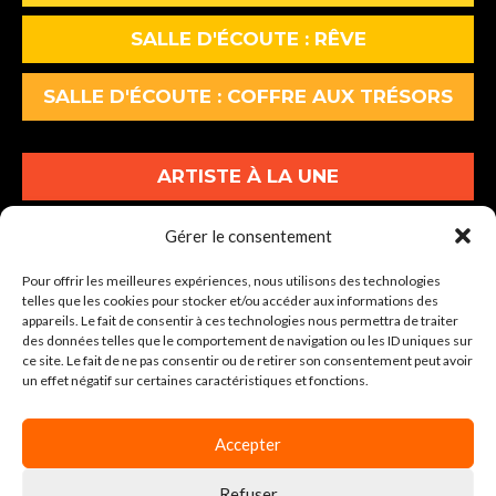
SALLE D'ÉCOUTE : RÊVE
SALLE D'ÉCOUTE : COFFRE AUX TRÉSORS
ARTISTE À LA UNE
ALBUMS À LA UNE
Gérer le consentement
Pour offrir les meilleures expériences, nous utilisons des technologies
INFOS À LA UNE
telles que les cookies pour stocker et/ou accéder aux informations des
appareils. Le fait de consentir à ces technologies nous permettra de traiter
des données telles que le comportement de navigation ou les ID uniques sur
30-34 Av. Graham Bell Lot A1
ce site. Le fait de ne pas consentir ou de retirer son consentement peut avoir
un effet négatif sur certaines caractéristiques et fonctions.
77600 BUSSY-SAINT-GEORGES
Tel : 01 86 64 04 00
Accepter
Refuser