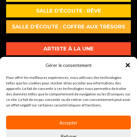
SALLE D'ÉCOUTE : RÊVE
SALLE D'ÉCOUTE : COFFRE AUX TRÉSORS
ARTISTE À LA UNE
ALBUMS À LA UNE
Gérer le consentement
Pour offrir les meilleures expériences, nous utilisons des technologies
INFOS À LA UNE
telles que les cookies pour stocker et/ou accéder aux informations des
appareils. Le fait de consentir à ces technologies nous permettra de traiter
des données telles que le comportement de navigation ou les ID uniques sur
30-34 Av. Graham Bell Lot A1
ce site. Le fait de ne pas consentir ou de retirer son consentement peut avoir
un effet négatif sur certaines caractéristiques et fonctions.
77600 BUSSY-SAINT-GEORGES
Tel : 01 86 64 04 00
Accepter
Refuser