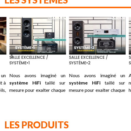
SALLE EXCELLENCE /
SALLE EXCELLENCE /
SA
SYSTÈME•1
SYSTÈME•2
S
un
Nous avons imaginé un
Nous avons imaginé un
A
 à
système HiFi
taillé sur
système HiFi
taillé sur
n
ls,
mesure pour exalter chaque
mesure pour exalter chaque
h
le
instant : une association
instant : une association
i
 :
soigneusement choisie
soigneusement choisie
ni
us
entre les
GRANDINOTE
entre les
ROCKNA
su
es
Volta, Shinai, Mach 2
et les
Wavedream Reference,
su
LES PRODUITS
es
traitements secteurs de
GRANDINOTE
Shinai
et les
pr