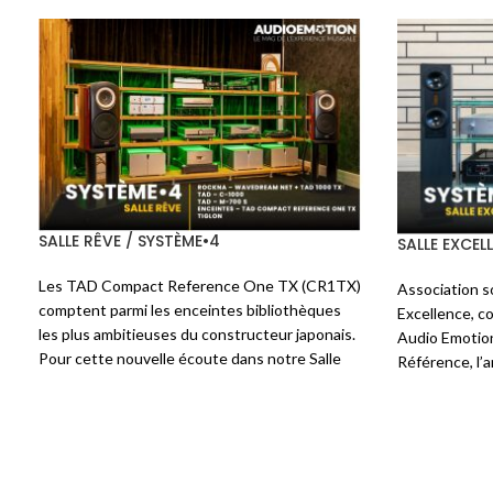
SALLE RÉVÉLATION / SYSTÈME•4
SALLE RÊVE 
r
Ce système est centré sur la petite - pour
Nous avons 
u
ne pas dire minuscule - enceinte du
sur mesure 
e
fabricant teuton
FISCHER&FISCHER
: le
une associ
7
modèle
Klein
. Minuscule mais pas légère, 7
entre les
t
kg dus aux parois en ardoise. Elles sont
WaveDream
r
confiées à un Streamer
AUDIOBYTE
Net, AUDIA
E
SuperHUB
, un convertisseur
EAM Classic
et AUDIA 
T
DAC D201
et un intégré
AUDIA FLIGHT
traitement