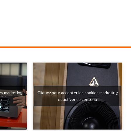
que se cache
: celle des platines qui cherchent avant tout
, capable de
à transmettre l'émotion de la musique tout
onnante, une
en étant belle et techniquement innovante.
réalisme qui
Modèle entrée de gamme ORIGIN LIVE,
onnels.
l'Aurora reprend pourtant de nombreuses
LANTIS LAB,
solutions techniques développées sur les
nu pour ses
modèles beaucoup plus ambitieux de la
, l'AT21 Pro
marque britannique. Son objectif est
 recherchent
simple : offrir une véritable expérience
mbres et la
audiophile sans compromis sur les
fondamentaux mécaniques qui font la
es marketing
Cliquez pour accepter les cookies marketing
qualité d'une platine vinyle.
u
et activer ce contenu
Sous son apparente simplicité se cache un
travail extrêmement poussé sur la gestion
des vibrations, la stabilité de rotation et
l'équilibre mécanique. Autant d'éléments
qui expliquent pourquoi cette platine est