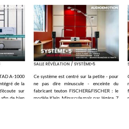
SALLE PASSION / SYSTÈME•5
ur du nouvel
Ci-dessous le premier des 3 systèmes
 Héritage, le
structurés autour d’un nouvel intégré
mme son nom
TEKTRON
de la série
Heritage
, le
TK
ngsol KT170,
Two KT170-PSE
qui, comme son nom
 en parallèle
l’indique, utilise la pentode moderne
e puissance
Tungsol KT170
, 2 en parallèle sur chaque
classe A, un
canal pour une puissance disponible de 45
 est confiée
W en classe A, un beau bébé de 35 kg. La