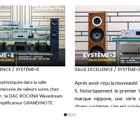
/ SYSTÈME•3
SALLE PASSION / SYSTÈME•6
imaginé un
système HiFi
taillé
Voici une autre écoute auto
pour exalter chaque instant :
intégré
TEKTRON
de la série
ation soigneusement choisie
TK Two KT170-PSE
qui, co
TAD ME1TX, le ROCKNA
l’indique, utilise le tube Tu
 Signature et Wavedream
dont la disposition est de deux
 FLIGHT Strumento nº1 Evo
sur chaque canal pour un
FLIGHT Strumento nº4
et les
disponible de 45 W en pure 
s secteurs de
MUDRA
et les
beau bébé de 35 kg. La source