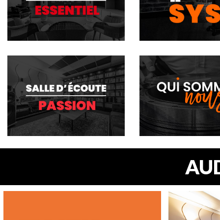
PLONGEZ AU CŒUR 
LA SECTION IMME
SYSTÈME D’ÉCOUT
AUD