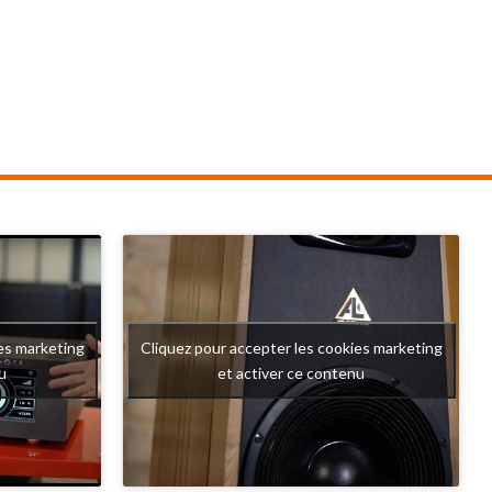
que se cache
: celle des platines qui cherchent avant tout
, capable de
à transmettre l'émotion de la musique tout
onnante, une
en étant belle et techniquement innovante.
réalisme qui
Modèle entrée de gamme ORIGIN LIVE,
onnels.
l'Aurora reprend pourtant de nombreuses
LANTIS LAB,
solutions techniques développées sur les
nu pour ses
modèles beaucoup plus ambitieux de la
, l'AT21 Pro
marque britannique. Son objectif est
 recherchent
simple : offrir une véritable expérience
mbres et la
audiophile sans compromis sur les
fondamentaux mécaniques qui font la
es marketing
Cliquez pour accepter les cookies marketing
qualité d'une platine vinyle.
u
et activer ce contenu
Sous son apparente simplicité se cache un
travail extrêmement poussé sur la gestion
des vibrations, la stabilité de rotation et
l'équilibre mécanique. Autant d'éléments
qui expliquent pourquoi cette platine est