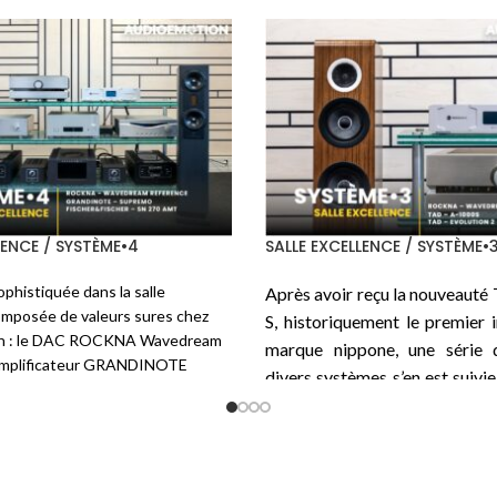
/ SYSTÈME•3
SALLE PASSION / SYSTÈME•6
imaginé un
système HiFi
taillé
Voici une autre écoute auto
pour exalter chaque instant :
intégré
TEKTRON
de la série
ation soigneusement choisie
TK Two KT170-PSE
qui, co
TAD ME1TX, le ROCKNA
l’indique, utilise le tube Tu
 Signature et Wavedream
dont la disposition est de deux
 FLIGHT Strumento nº1 Evo
sur chaque canal pour un
FLIGHT Strumento nº4
et les
disponible de 45 W en pure 
s secteurs de
MUDRA
et les
beau bébé de 35 kg. La source