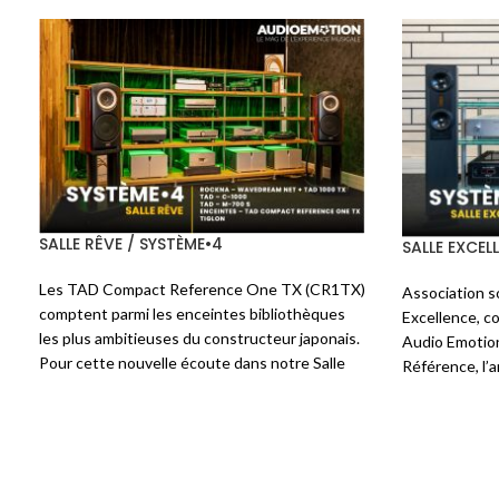
SALLE RÉVÉLATION / SYSTÈME•4
SALLE RÊVE 
r
Ce système est centré sur la petite - pour
Nous avons 
u
ne pas dire minuscule - enceinte du
sur mesure 
e
fabricant teuton
FISCHER&FISCHER
: le
une associ
7
modèle
Klein
. Minuscule mais pas légère, 7
entre les
t
kg dus aux parois en ardoise. Elles sont
WaveDream
r
confiées à un Streamer
AUDIOBYTE
Net, AUDIA
E
SuperHUB
, un convertisseur
EAM Classic
et AUDIA 
T
DAC D201
et un intégré
AUDIA FLIGHT
traitement