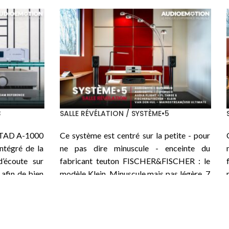
SALLE PASSION / SYSTÈME•5
ur du nouvel
Ci-dessous le premier des 3 systèmes
 Héritage, le
structurés autour d’un nouvel intégré
mme son nom
TEKTRON
de la série
Heritage
, le
TK
ngsol KT170,
Two KT170-PSE
qui, comme son nom
 en parallèle
l’indique, utilise la pentode moderne
e puissance
Tungsol KT170
, 2 en parallèle sur chaque
classe A, un
canal pour une puissance disponible de 45
 est confiée
W en classe A, un beau bébé de 35 kg. La