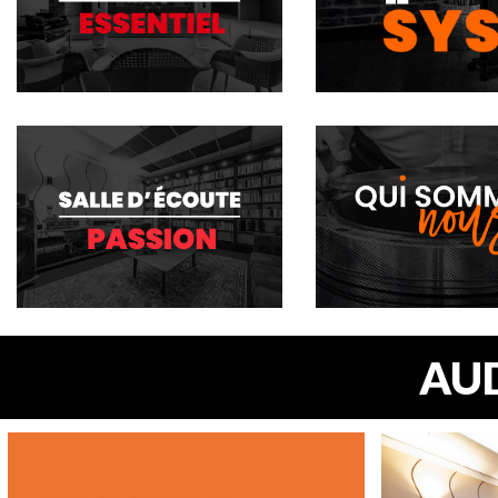
PLONGEZ AU CŒUR 
LA SECTION IMME
SYSTÈME D’ÉCOUT
AUD